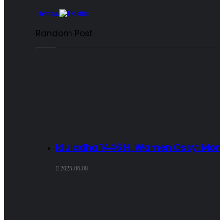
Destita.
Random Post
Iduladha 1446 H, Wamen Ossy: Mome
2025-06-08