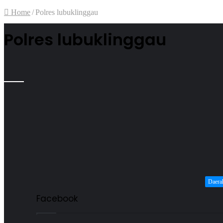
Home
/
Polres lubuklinggau
Polres lubuklinggau
Daera
Facebook