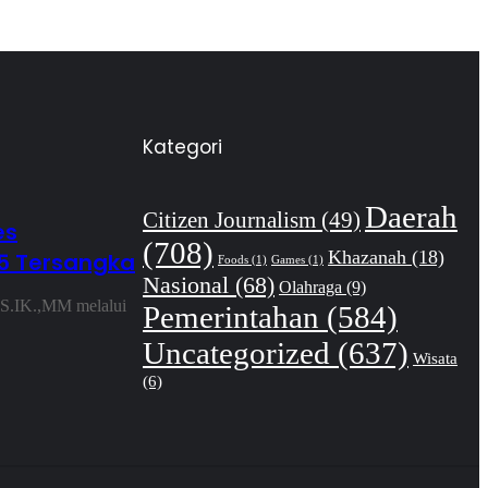
Kategori
Daerah
Citizen Journalism
(49)
es
(708)
Khazanah
(18)
5 Tersangka
Foods
(1)
Games
(1)
Nasional
(68)
Olahraga
(9)
,S.IK.,MM melalui
Pemerintahan
(584)
Uncategorized
(637)
Wisata
(6)