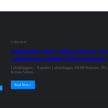
2021-02-07
Dalam Dua Pekan, Satres Narkoba Polr
Lubuklinggau Ungkap 4 Kasus dengan 
Lubuklinggau, – Kapolres Lubuklinggau AKBP Nuryono, SH.
Kepala Satuan…
Read More »
h