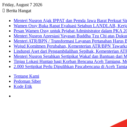
Friday, August 7 2026
Berita Hangat
Menteri Nusron Ajak IPPAT dan Pemda Jawa Barat Perkuat Sin
Wamen Ossy Buka Rapat Evaluasi Setahun LANDLAB, Kerj
Pesan Wamen Ossy untuk Pejabat Administrator dalam PKA 20
Menteri Nusron Apresiasi Yayasan Buddha Tzu Chi atas Duk
Menteri ATR/BPN / Transformasi Layanan Pertanahan Harus B
Wujud Komitmen Perubahan, Kementerian ATR/BPN Tawarkan
Lindungi Aset dari Pengambilalihan Sepihak, Kementerian A
Menteri Nusron Serahkan Sertipikat Wakaf dan Bantuan dari 
Tinjau Lokasi Huntap bagi Korban Bencana Aceh Tamiang, M
2.000 Sertipikat Perlu Dipulihkan Pascabencana di Aceh Tami
Tentang Kami
Pedoman Siber
Kode Etik