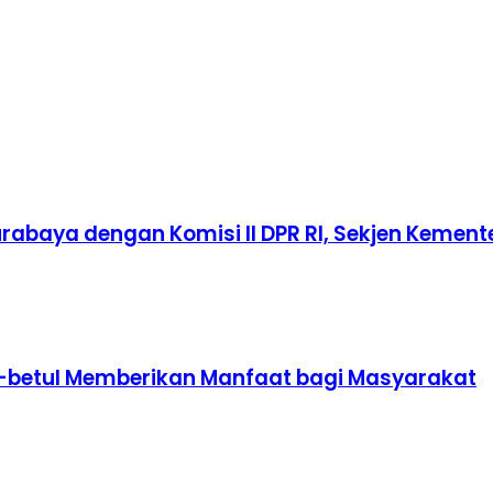
rabaya dengan Komisi II DPR RI, Sekjen Kement
tul-betul Memberikan Manfaat bagi Masyarakat