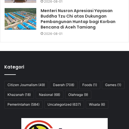
2026-08-01
Menteri Nusron Apresiasi Yayasan
Buddha Tzu Chi atas Dukungan
Pembangunan Huntap bagi Korban
Bencana di Aceh Tamiang
2026-08-01
Kategori
Citizen Journalism
(49)
Daerah
(708)
Foods
(1)
Games
(1)
Khazanah
(18)
Nasional
(68)
Olahraga
(9)
Pemerintahan
(584)
Uncategorized
(637)
Wisata
(6)