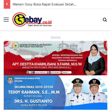
Wamen Ossy Buka Rapat Evaluasi Setahun LANDLAB, Kerja Sama Kementerian ATR/BPN Bersama JICA
Destita