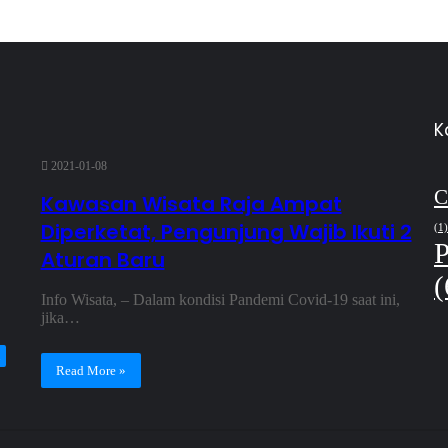
K
2021-01-08
C
Kawasan Wisata Raja Ampat
Diperketat, Pengunjung Wajib Ikuti 2
(1)
P
Aturan Baru
(
Info Wisata, – Dalam kondisi Pandemi Covid-19 saat ini,
jika…
Read More »