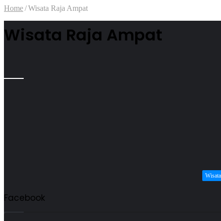
Home
/
Wisata Raja Ampat
Wisata Raja Ampat
Wisata
Facebook