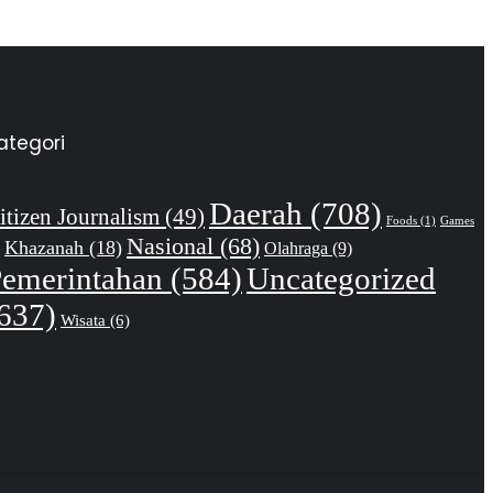
ategori
Daerah
(708)
itizen Journalism
(49)
Foods
(1)
Games
Nasional
(68)
Khazanah
(18)
Olahraga
(9)
emerintahan
(584)
Uncategorized
637)
Wisata
(6)