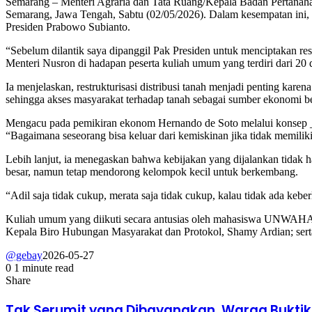
Semarang – Menteri Agraria dan Tata Ruang/Kepala Badan Pertan
Semarang, Jawa Tengah, Sabtu (02/05/2026). Dalam kesempatan ini, 
Presiden Prabowo Subianto.
“Sebelum dilantik saya dipanggil Pak Presiden untuk menciptakan rest
Menteri Nusron di hadapan peserta kuliah umum yang terdiri dari 2
Ia menjelaskan, restrukturisasi distribusi tanah menjadi penting kar
sehingga akses masyarakat terhadap tanah sebagai sumber ekonomi b
Mengacu pada pemikiran ekonom Hernando de Soto melalui konsep _
“Bagaimana seseorang bisa keluar dari kemiskinan jika tidak memiliki 
Lebih lanjut, ia menegaskan bahwa kebijakan yang dijalankan tidak 
besar, namun tetap mendorong kelompok kecil untuk berkembang.
“Adil saja tidak cukup, merata saja tidak cukup, kalau tidak ada ke
Kuliah umum yang diikuti secara antusias oleh mahasiswa UNWAHA
Kepala Biro Hubungan Masyarakat dan Protokol, Shamy Ardian; sert
@gebay
2026-05-27
0
1 minute read
Share
Tak Serumit yang Dibayangkan, Warga Buktika