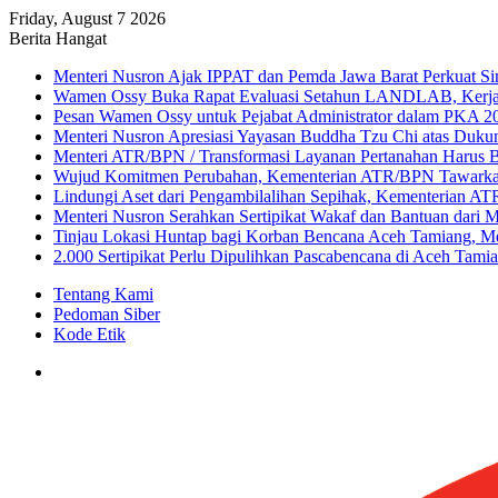
Friday, August 7 2026
Berita Hangat
Menteri Nusron Ajak IPPAT dan Pemda Jawa Barat Perkuat Sin
Wamen Ossy Buka Rapat Evaluasi Setahun LANDLAB, Kerj
Pesan Wamen Ossy untuk Pejabat Administrator dalam PKA 20
Menteri Nusron Apresiasi Yayasan Buddha Tzu Chi atas Duk
Menteri ATR/BPN / Transformasi Layanan Pertanahan Harus B
Wujud Komitmen Perubahan, Kementerian ATR/BPN Tawarkan
Lindungi Aset dari Pengambilalihan Sepihak, Kementerian A
Menteri Nusron Serahkan Sertipikat Wakaf dan Bantuan dari 
Tinjau Lokasi Huntap bagi Korban Bencana Aceh Tamiang, M
2.000 Sertipikat Perlu Dipulihkan Pascabencana di Aceh Tami
Tentang Kami
Pedoman Siber
Kode Etik