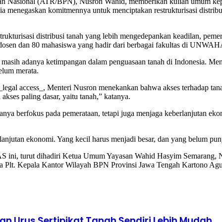
ahan Nasional (ATR/BPN), Nusron Wahid, memberikan kuliah umum 
ia menegaskan komitmennya untuk menciptakan restrukturisasi distri
rukturisasi distribusi tanah yang lebih mengedepankan keadilan, pemer
0 dosen dan 80 mahasiswa yang hadir dari berbagai fakultas di UNWA
ena masih adanya ketimpangan dalam penguasaan tanah di Indonesia. Men
elum merata.
legal access_, Menteri Nusron menekankan bahwa akses terhadap tan
akses paling dasar, yaitu tanah,” katanya.
hanya berfokus pada pemerataan, tetapi juga menjaga keberlanjutan ek
berlanjutan ekonomi. Yang kecil harus menjadi besar, dan yang belum p
S ini, turut dihadiri Ketua Umum Yayasan Wahid Hasyim Semarang, 
a Plt. Kepala Kantor Wilayah BPN Provinsi Jawa Tengah Kartono Agus
n Urus Sertipikat Tanah Sendiri Lebih Mudah