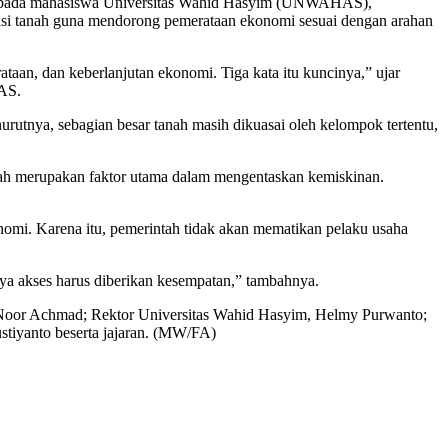
kepada mahasiswa Universitas Wahid Hasyim (UNWAHAS),
busi tanah guna mendorong pemerataan ekonomi sesuai dengan arahan
ataan, dan keberlanjutan ekonomi. Tiga kata itu kuncinya,” ujar
HAS.
urutnya, sebagian besar tanah masih dikuasai oleh kelompok tertentu,
ah merupakan faktor utama dalam mengentaskan kemiskinan.
onomi. Karena itu, pemerintah tidak akan mematikan pelaku usaha
unya akses harus diberikan kesempatan,” tambahnya.
Noor Achmad; Rektor Universitas Wahid Hasyim, Helmy Purwanto;
tiyanto beserta jajaran. (MW/FA)