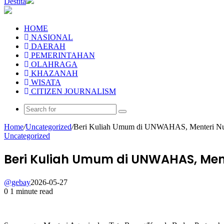
Destita
HOME
NASIONAL
DAERAH
PEMERINTAHAN
OLAHRAGA
KHAZANAH
WISATA
CITIZEN JOURNALISM
Home
/
Uncategorized
/
Beri Kuliah Umum di UNWAHAS, Menteri Nusron
Uncategorized
Beri Kuliah Umum di UNWAHAS, Mente
@gebay
2026-05-27
0
1 minute read