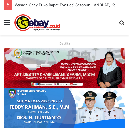
Wamen Ossy Buka Rapat Evaluasi Setahun LANDLAB, Kerja Sama Kementerian ATR/BPN Bersama JICA
Destita