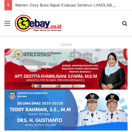
Wamen Ossy Buka Rapat Evaluasi Setahun LANDLAB, Kerja Sama Kementerian ATR/BPN Bersama JICA
Destita