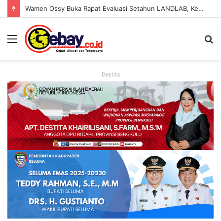
Wamen Ossy Buka Rapat Evaluasi Setahun LANDLAB, Kerja Sama Kementerian ATR/BPN Bersama JICA
Destita