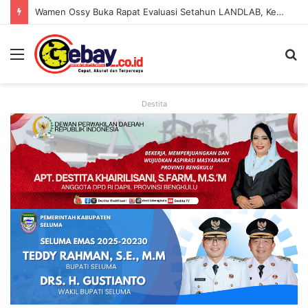
Wamen Ossy Buka Rapat Evaluasi Setahun LANDLAB, Kerja Sama Kementerian ATR/BPN Bersama JICA
Destita