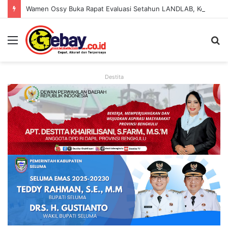
Wamen Ossy Buka Rapat Evaluasi Setahun LANDLAB, Kerja Sama Kementerian ATR/BPN Bersama JICA
Destita