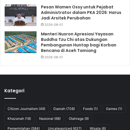
Pesan Wamen Ossy untuk Pejabat
Administrator dalam PKA 2026: Harus
Jadi Arsitek Perubahan
2026-08-01
Menteri Nusron Apresiasi Yayasan
Buddha Tzu Chi atas Dukungan
Pembangunan Huntap bagi Korban
Bencana di Aceh Tamiang
2026-08-01
Kategori
Citizen Journalism
(49)
Daerah
(708)
Foods
(1)
Games
(1)
Khazanah
(18)
Nasional
(68)
Olahraga
(9)
Pemerintahan
(584)
Uncategorized
(637)
Wisata
(6)