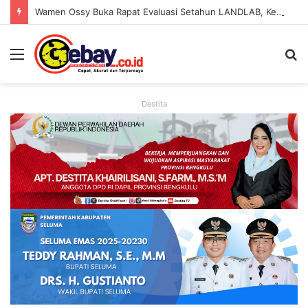
Wamen Ossy Buka Rapat Evaluasi Setahun LANDLAB, Kerja Sama Kementerian ATR/BPN Bersama JICA
Destita