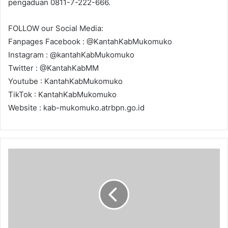
pengaduan 0811-7-222-666.
FOLLOW our Social Media:
Fanpages Facebook : @KantahKabMukomuko
Instagram : @kantahKabMukomuko
Twitter : @KantahKabMM
Youtube : KantahKabMukomuko
TikTok : KantahKabMukomuko
Website : kab-mukomuko.atrbpn.go.id