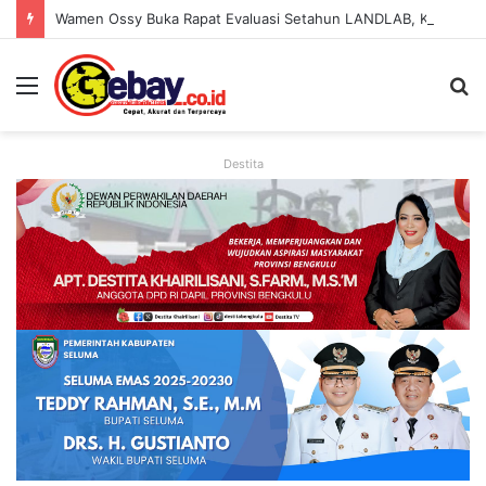
Wamen Ossy Buka Rapat Evaluasi Setahun LANDLAB, Kerja Sama Kementerian ATR/BPN Bersama JICA
Destita