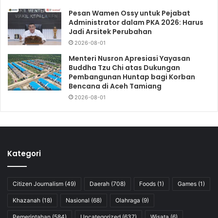
Pesan Wamen Ossy untuk Pejabat
Administrator dalam PKA 2026: Harus
Jadi Arsitek Perubahan
2026-08-01
Menteri Nusron Apresiasi Yayasan
Buddha Tzu Chi atas Dukungan
Pembangunan Huntap bagi Korban
Bencana di Aceh Tamiang
2026-08-01
Kategori
Citizen Journalism
(49)
Daerah
(708)
Foods
(1)
Games
(1)
Khazanah
(18)
Nasional
(68)
Olahraga
(9)
Pemerintahan
(584)
Uncategorized
(637)
Wisata
(6)