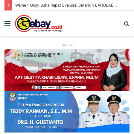
Wamen Ossy Buka Rapat Evaluasi Setahun LANDLAB, Kerja Sama Kementerian ATR/BPN Bersama JICA
Destita