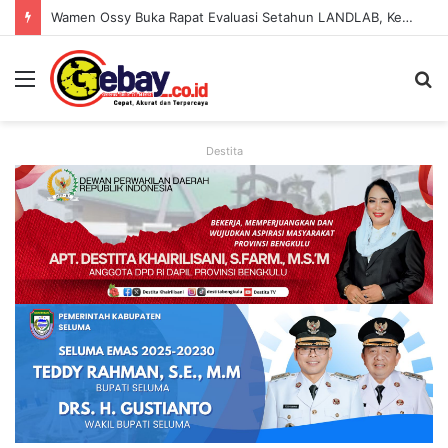
Wamen Ossy Buka Rapat Evaluasi Setahun LANDLAB, Kerja Sama Kementerian ATR/BPN Bersama JICA
Destita