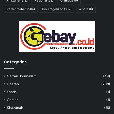
Khazanah
(18)
Nasional
(68)
Olahraga
(9)
Pemerintahan
(584)
Uncategorized
(637)
Wisata
(6)
Categories
Citizen Journalism
(49)
Daerah
(708)
Foods
(1)
Games
(1)
Khazanah
(18)