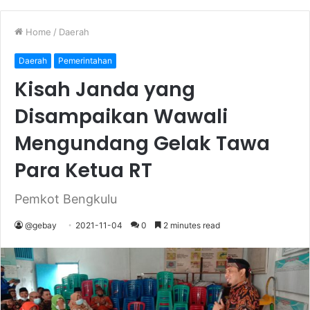
Home
/
Daerah
Daerah
Pemerintahan
Kisah Janda yang
Disampaikan Wawali
Mengundang Gelak Tawa
Para Ketua RT
Pemkot Bengkulu
@gebay
2021-11-04
0
2 minutes read