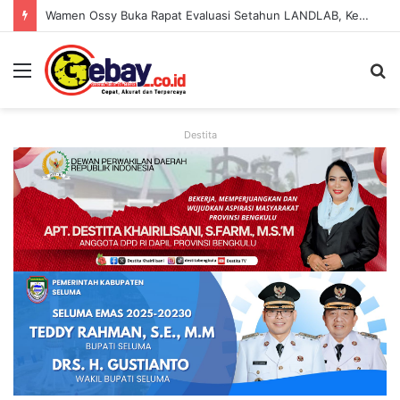
Wamen Ossy Buka Rapat Evaluasi Setahun LANDLAB, Kerja Sama Kementerian ATR/BPN Bersama JICA
Destita