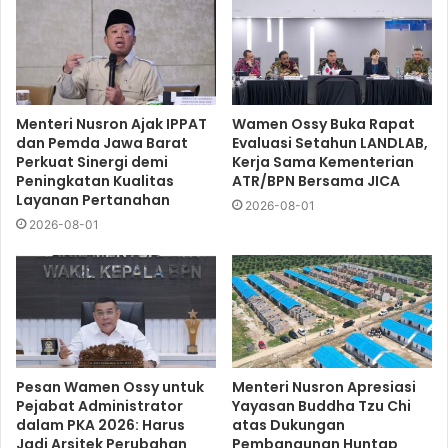
Menteri Nusron Ajak IPPAT
Wamen Ossy Buka Rapat
dan Pemda Jawa Barat
Evaluasi Setahun LANDLAB,
Perkuat Sinergi demi
Kerja Sama Kementerian
Peningkatan Kualitas
ATR/BPN Bersama JICA
Layanan Pertanahan
2026-08-01
2026-08-01
Pesan Wamen Ossy untuk
Menteri Nusron Apresiasi
Pejabat Administrator
Yayasan Buddha Tzu Chi
dalam PKA 2026: Harus
atas Dukungan
Jadi Arsitek Perubahan
Pembangunan Huntap