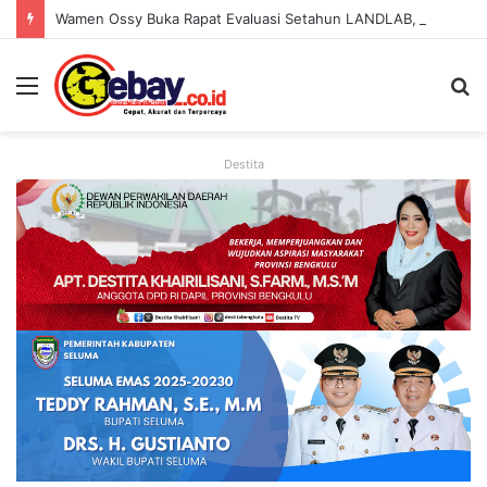
Wamen Ossy Buka Rapat Evaluasi Setahun LANDLAB, Kerja Sama Kementerian ATR/BPN Bersama JICA
Destita