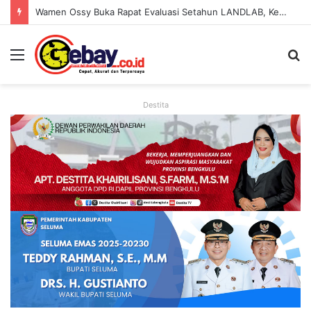
Wamen Ossy Buka Rapat Evaluasi Setahun LANDLAB, Kerja Sama Kementerian ATR/BPN Bersama JICA
Destita