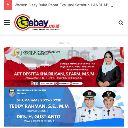
Wamen Ossy Buka Rapat Evaluasi Setahun LANDLAB, Kerja Sama Kementerian ATR/BPN Bersama JICA
Destita