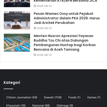
Kementerian ATR/BPN Bersama JICA
2026-08-01
Pesan Wamen Ossy untuk Pejabat
Administrator dalam PKA 2026: Harus
Jadi Arsitek Perubahan
2026-08-01
Menteri Nusron Apresiasi Yayasan
Buddha Tzu Chi atas Dukungan
Pembangunan Huntap bagi Korban
Bencana di Aceh Tamiang
2026-08-01
Kategori
Citizen Journalism
(49)
Daerah
(708)
Foods
(1)
Games
(1)
Khazanah
(18)
Nasional
(68)
Olahraga
(9)