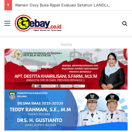
Wamen Ossy Buka Rapat Evaluasi Setahun LANDLAB, Kerja Sama Kementerian ATR/BPN Bersama JICA
Destita