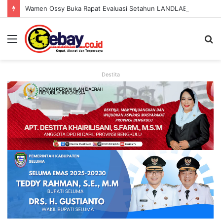
Wamen Ossy Buka Rapat Evaluasi Setahun LANDLAB, Kerja Sama Kementerian ATR/BPN Bersama JICA
Destita