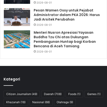
2026-08-01
Pesan Wamen Ossy untuk Pejabat
Administrator dalam PKA 2026: Harus
Jadi Arsitek Perubahan
2026-08-01
Menteri Nusron Apresiasi Yayasan
Buddha Tzu Chi atas Dukungan
Pembangunan Huntap bagi Korban
Bencana di Aceh Tamiang
2026-08-01
Kategori
Citizen Journalism
(49)
Daerah
(708)
Foods
(1)
Games
(1)
Khazanah
(18)
Nasional
(68)
Olahraga
(9)