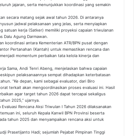
luruh jajaran, serta menunjukkan koordinasi yang semakin
kan secara matang sejak awal tahun 2026. Di antaranya
enyusun jadwal pelaksanaan yang jelas, serta menyiapkan
atuan kerja (Satker) memiliki proyeksi capaian triwulanan
las Dalu Agung Darmawan.
an koordinasi antara Kementerian ATR/BPN pusat dengan
 Kantor Pertanahan (Kantah) untuk memastikan rencana dan
t menjadi momentum perbaikan tata kelola kinerja dan
Kerja Sama, Andi Tenri Abeng, menjelaskan bahwa capaian
, meskipun pelaksanaannya sempat dihadapkan keterbatasan
hun. “Ke depan, kami sebagai evaluator, dari Biro
rat terkait akan mengoordinasikan proses evaluasi ini. Hasil
rbaikan agar target tahun 2026 dapat tercapai sekaligus
tahun 2025,” ujarnya.
 Evaluasi Rencana Aksi Triwulan I Tahun 2026 dilaksanakan
rtemuan ini, seluruh Kepala Kanwil BPN Provinsi beserta
 pada tahun 2025 dan menyampaikan rencana aksi untuk
udji Prasetijanto Hadi; sejumlah Pejabat Pimpinan Tinggi