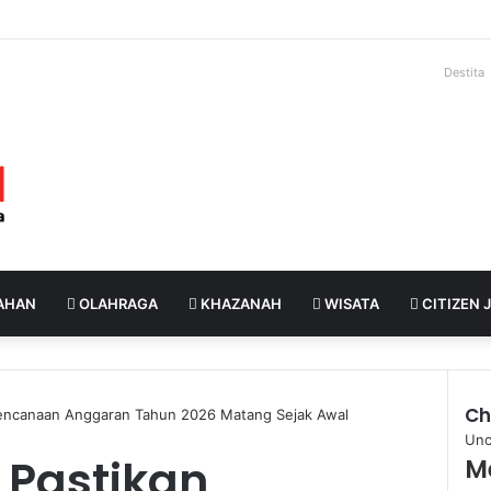
Destita
AHAN
OLAHRAGA
KHAZANAH
WISATA
CITIZEN 
Ch
encanaan Anggaran Tahun 2026 Matang Sejak Awal
Unc
 Pastikan
M