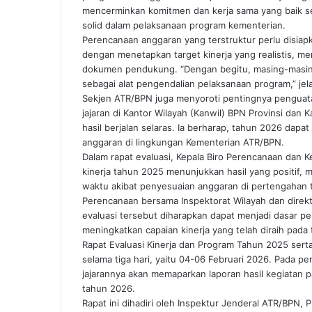
mencerminkan komitmen dan kerja sama yang baik se
solid dalam pelaksanaan program kementerian.
Perencanaan anggaran yang terstruktur perlu disiap
dengan menetapkan target kinerja yang realistis, m
dokumen pendukung. “Dengan begitu, masing-masing s
sebagai alat pengendalian pelaksanaan program,” je
Sekjen ATR/BPN juga menyoroti pentingnya penguat
jajaran di Kantor Wilayah (Kanwil) BPN Provinsi dan
hasil berjalan selaras. Ia berharap, tahun 2026 dapa
anggaran di lingkungan Kementerian ATR/BPN.
Dalam rapat evaluasi, Kepala Biro Perencanaan dan 
kinerja tahun 2025 menunjukkan hasil yang positif
waktu akibat penyesuaian anggaran di pertengahan ta
Perencanaan bersama Inspektorat Wilayah dan direkto
evaluasi tersebut diharapkan dapat menjadi dasar pe
meningkatkan capaian kinerja yang telah diraih pada 
Rapat Evaluasi Kinerja dan Program Tahun 2025 serta
selama tiga hari, yaitu 04-06 Februari 2026. Pada pe
jajarannya akan memaparkan laporan hasil kegiatan
tahun 2026.
Rapat ini dihadiri oleh Inspektur Jenderal ATR/BPN, P