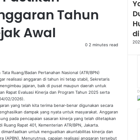
Y
nggaran Tahun
D
H
jak Awal
d
202
0
2 minutes read
an Tata Ruang/Badan Pertanahan Nasional (ATR/BPN)
realisasi anggaran di tahun ini tetap stabil, Sekretaris
engimbau jajaran, baik di pusat maupun daerah untuk
D
n Rapat Evaluasi Kinerja dan Program Tahun 2025 serta
(04/02/2026).
aran yang telah kita terima benar-benar digunakan secara
 menghasilkan dampak yang nyata untuk masyarakat. Anggaran
sung pada pencapaian sasaran kinerja yang telah ditetapkan
i Ruang Rapat 401, Kementerian ATR/BPN, Jakarta.
dimanfaatkan untuk menguatkan akuntabilitas kinerja dan
a (APBN). Menurutnya, capaian realisasi anggaran tersebut