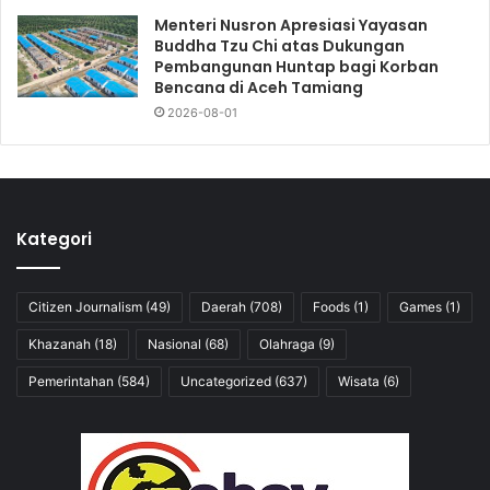
Menteri Nusron Apresiasi Yayasan
Buddha Tzu Chi atas Dukungan
Pembangunan Huntap bagi Korban
Bencana di Aceh Tamiang
2026-08-01
Kategori
Citizen Journalism
(49)
Daerah
(708)
Foods
(1)
Games
(1)
Khazanah
(18)
Nasional
(68)
Olahraga
(9)
Pemerintahan
(584)
Uncategorized
(637)
Wisata
(6)