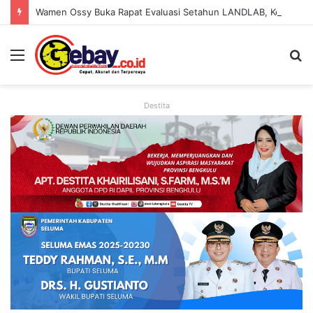
Wamen Ossy Buka Rapat Evaluasi Setahun LANDLAB, Kerja Sama Kementerian ATR/BPN Bersama JICA
Destita