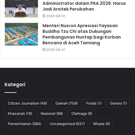
Administrator dalam PKA 2026: Harus
Jadi Arsitek Perubahan
2026-08-01
Menteri Nusron Apresiasi Yayasan
Buddha Tzu Chi atas Dukungan
Pembangunan Huntap bagi Korban
Bencana di Aceh Tamiang
2026-08-01
Kategori
Citizen Journalism
(49)
Daerah
(708)
Foods
(1)
Games
(1)
Khazanah
(18)
Nasional
(68)
Olahraga
(9)
Pemerintahan
(584)
Uncategorized
(637)
Wisata
(6)