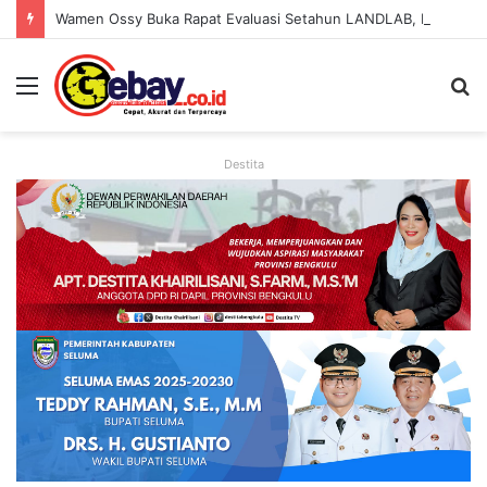
Wamen Ossy Buka Rapat Evaluasi Setahun LANDLAB, Kerja Sama Kementerian ATR/BPN Bersama JICA
Destita