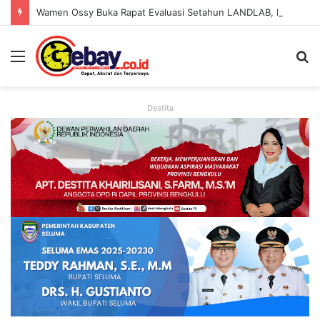
Wamen Ossy Buka Rapat Evaluasi Setahun LANDLAB, Kerja Sama Kementerian ATR/BPN Bersama JICA
Destita