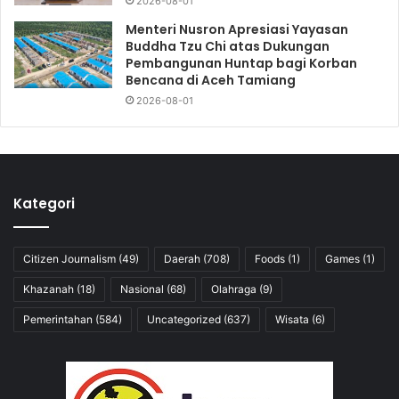
2026-08-01
Menteri Nusron Apresiasi Yayasan
Buddha Tzu Chi atas Dukungan
Pembangunan Huntap bagi Korban
Bencana di Aceh Tamiang
2026-08-01
Kategori
Citizen Journalism
(49)
Daerah
(708)
Foods
(1)
Games
(1)
Khazanah
(18)
Nasional
(68)
Olahraga
(9)
Pemerintahan
(584)
Uncategorized
(637)
Wisata
(6)