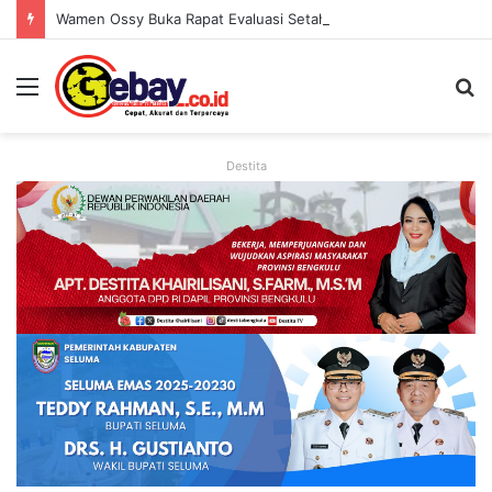
Wamen Ossy Buka Rapat Evaluasi Setahun LANDLAB, Kerja Sama Kementerian ATR/BPN Bersama JICA
Destita