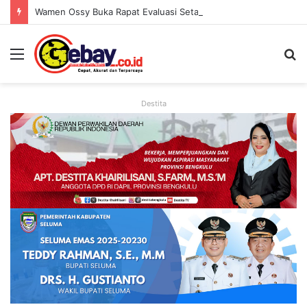
Wamen Ossy Buka Rapat Evaluasi Setahun LANDLAB, Kerja Sama Kementerian ATR/BPN Bersama JICA
Destita