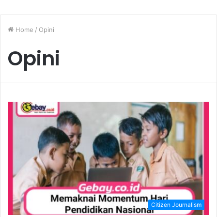
Home
/
Opini
Opini
Citizen Journalism