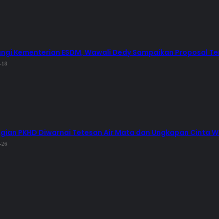
gi Kementerian ESDM, Wawali Dedy Sampaikan Proposal Ter
-18
ian PKHD Diwarnai Tetesan Air Mata dan Ungkapan Cinta W
-26