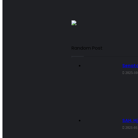
Random Post
Senato
2025-10
SAH, H
2021-01