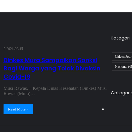
Kategori
2021-02-15
Citizen Jou
Dinkes Mura Sampaikan Sanksi
Bagi Warga yang Tolak Divaksin
Nasional
(6
Covid-19
Musi Rawas, – Kepala Dinas Kesehatan (Dinkes) Musi
Categori
Rawas (Mura)…
Read More »