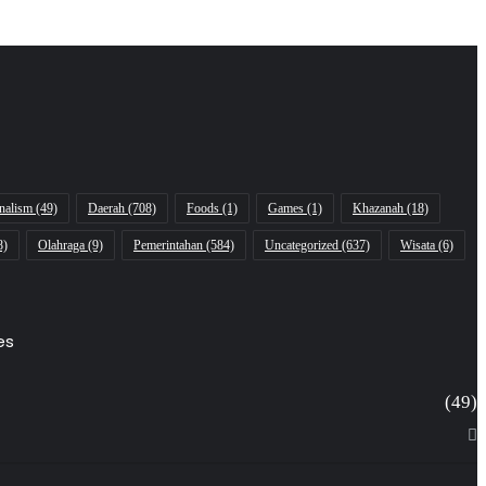
rnalism
(49)
Daerah
(708)
Foods
(1)
Games
(1)
Khazanah
(18)
8)
Olahraga
(9)
Pemerintahan
(584)
Uncategorized
(637)
Wisata
(6)
es
(49)