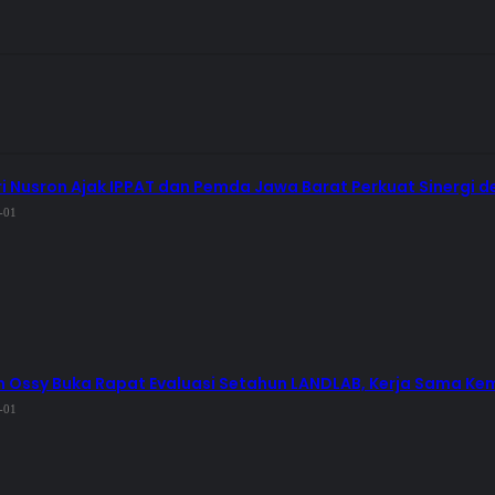
i Nusron Ajak IPPAT dan Pemda Jawa Barat Perkuat Sinergi 
-01
Ossy Buka Rapat Evaluasi Setahun LANDLAB, Kerja Sama Ke
-01