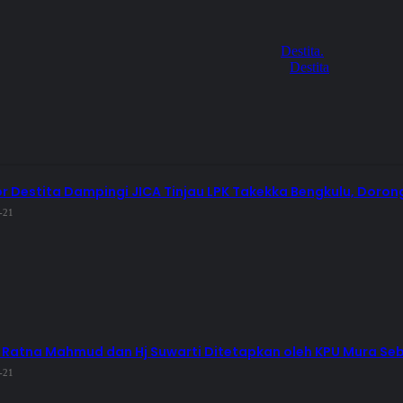
Destita.
r Destita Dampingi JICA Tinjau LPK Takekka Bengkulu, Dorong
-21
j Ratna Mahmud dan Hj Suwarti Ditetapkan oleh KPU Mura Seb
-21