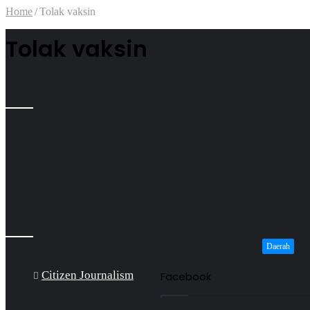
Home
/
Tolak vaksin
Tolak vaksin
Daerah
Citizen Journalism
Facebook