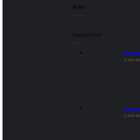
IKLAN
Populer Post
Menter
2026-08
Wamen 
2026-08