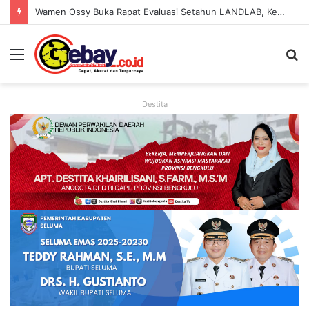
Wamen Ossy Buka Rapat Evaluasi Setahun LANDLAB, Kerja Sama Kementerian ATR/BPN Bersama JICA
Destita