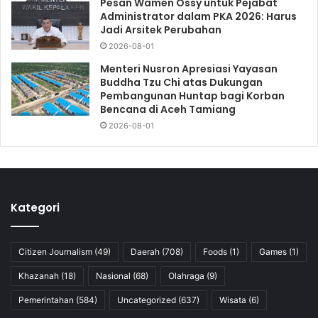
Pesan Wamen Ossy untuk Pejabat
Administrator dalam PKA 2026: Harus
Jadi Arsitek Perubahan
2026-08-01
Menteri Nusron Apresiasi Yayasan
Buddha Tzu Chi atas Dukungan
Pembangunan Huntap bagi Korban
Bencana di Aceh Tamiang
2026-08-01
Kategori
Citizen Journalism
(49)
Daerah
(708)
Foods
(1)
Games
(1)
Khazanah
(18)
Nasional
(68)
Olahraga
(9)
Pemerintahan
(584)
Uncategorized
(637)
Wisata
(6)