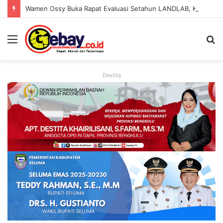
Wamen Ossy Buka Rapat Evaluasi Setahun LANDLAB, Kerja Sama Kementerian ATR/BPN Bersama JICA
Destita