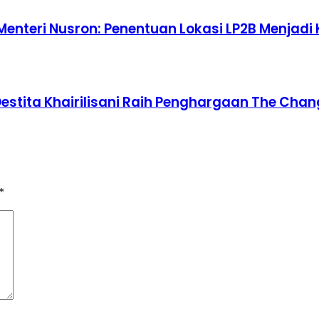
 Menteri Nusron: Penentuan Lokasi LP2B Menja
Destita Khairilisani Raih Penghargaan The Cha
*