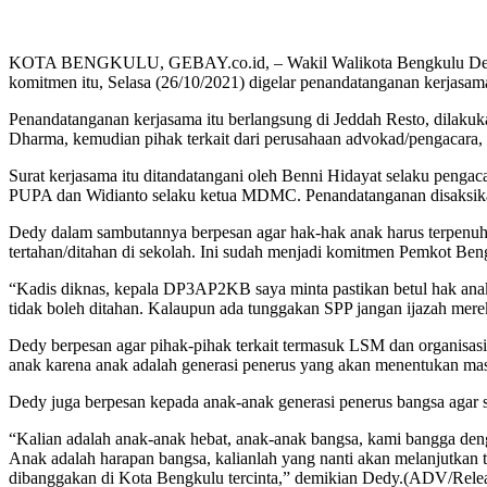
KOTA BENGKULU, GEBAY.co.id, – Wakil Walikota Bengkulu Dedy W
komitmen itu, Selasa (26/10/2021) digelar penandatanganan kerjasa
Penandatanganan kerjasama itu berlangsung di Jeddah Resto, dila
Dharma, kemudian pihak terkait dari perusahaan advokad/pengacar
Surat kerjasama itu ditandatangani oleh Benni Hidayat selaku penga
PUPA dan Widianto selaku ketua MDMC. Penandatanganan disaksika
Dedy dalam sambutannya berpesan agar hak-hak anak harus terpenuhi.
tertahan/ditahan di sekolah. Ini sudah menjadi komitmen Pemkot B
“Kadis diknas, kepala DP3AP2KB saya minta pastikan betul hak anak 
tidak boleh ditahan. Kalaupun ada tunggakan SPP jangan ijazah merek
Dedy berpesan agar pihak-pihak terkait termasuk LSM dan organisasi
anak karena anak adalah generasi penerus yang akan menentukan masa
Dedy juga berpesan kepada anak-anak generasi penerus bangsa agar s
“Kalian adalah anak-anak hebat, anak-anak bangsa, kami bangga den
Anak adalah harapan bangsa, kalianlah yang nanti akan melanjutkan to
dibanggakan di Kota Bengkulu tercinta,” demikian Dedy.(ADV/Rel