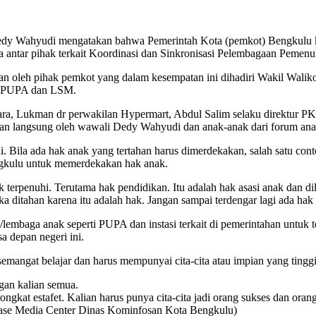
ahyudi mengatakan bahwa Pemerintah Kota (pemkot) Bengkulu kom
ma antar pihak terkait Koordinasi dan Sinkronisasi Pelembagaan Peme
kukan oleh pihak pemkot yang dalam kesempatan ini dihadiri Wakil W
a, PUPA dan LSM.
cara, Lukman dr perwakilan Hypermart, Abdul Salim selaku direktur P
n langsung oleh wawali Dedy Wahyudi dan anak-anak dari forum an
 Bila ada hak anak yang tertahan harus dimerdekakan, salah satu cont
engkulu untuk memerdekakan hak anak.
terpenuhi. Terutama hak pendidikan. Itu adalah hak asasi anak dan d
a ditahan karena itu adalah hak. Jangan sampai terdengar lagi ada hak
/lembaga anak seperti PUPA dan instasi terkait di pemerintahan untu
 depan negeri ini.
emangat belajar dan harus mempunyai cita-cita atau impian yang tingg
gan kalian semua.
ngkat estafet. Kalian harus punya cita-cita jadi orang sukses dan ora
ease Media Center Dinas Kominfosan Kota Bengkulu)