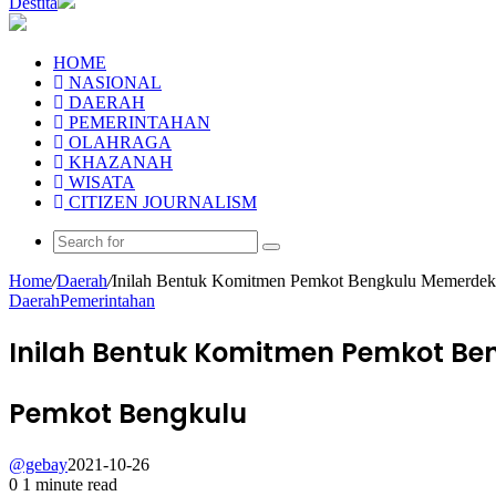
Destita
HOME
NASIONAL
DAERAH
PEMERINTAHAN
OLAHRAGA
KHAZANAH
WISATA
CITIZEN JOURNALISM
Home
/
Daerah
/
Inilah Bentuk Komitmen Pemkot Bengkulu Memerde
Daerah
Pemerintahan
Inilah Bentuk Komitmen Pemkot B
Pemkot Bengkulu
@gebay
2021-10-26
0
1 minute read