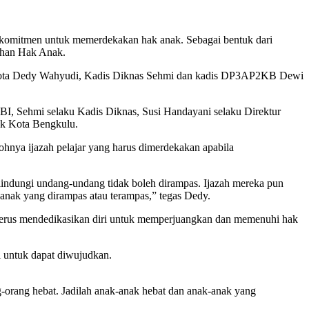
itmen untuk memerdekakan hak anak. Sebagai bentuk dari
nuhan Hak Anak.
alikota Dedy Wahyudi, Kadis Diknas Sehmi dan kadis DP3AP2KB Dewi
KBI, Sehmi selaku Kadis Diknas, Susi Handayani selaku Direktur
ak Kota Bengkulu.
ohnya ijazah pelajar yang harus dimerdekakan apabila
ilindungi undang-undang tidak boleh dirampas. Ijazah mereka pun
 anak yang dirampas atau terampas,” tegas Dedy.
k terus mendedikasikan diri untuk memperjuangkan dan memenuhi hak
i untuk dapat diwujudkan.
ng-orang hebat. Jadilah anak-anak hebat dan anak-anak yang