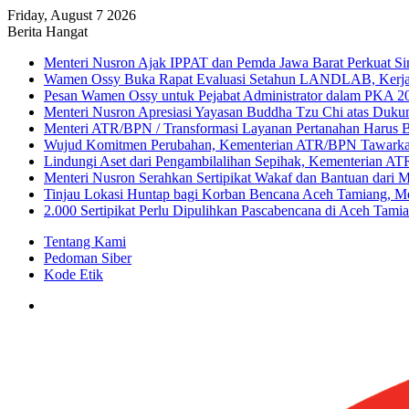
Friday, August 7 2026
Berita Hangat
Menteri Nusron Ajak IPPAT dan Pemda Jawa Barat Perkuat Sin
Wamen Ossy Buka Rapat Evaluasi Setahun LANDLAB, Kerj
Pesan Wamen Ossy untuk Pejabat Administrator dalam PKA 20
Menteri Nusron Apresiasi Yayasan Buddha Tzu Chi atas Duk
Menteri ATR/BPN / Transformasi Layanan Pertanahan Harus B
Wujud Komitmen Perubahan, Kementerian ATR/BPN Tawarkan
Lindungi Aset dari Pengambilalihan Sepihak, Kementerian A
Menteri Nusron Serahkan Sertipikat Wakaf dan Bantuan dari 
Tinjau Lokasi Huntap bagi Korban Bencana Aceh Tamiang, M
2.000 Sertipikat Perlu Dipulihkan Pascabencana di Aceh Tami
Tentang Kami
Pedoman Siber
Kode Etik