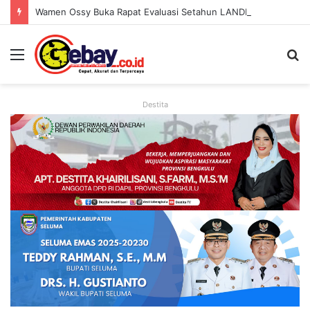
Wamen Ossy Buka Rapat Evaluasi Setahun LANDLAB, Kerja Sama Kementerian ATR/BPN Bersama JICA
Destita