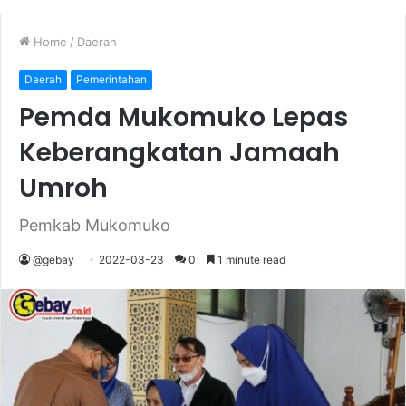
Home
/
Daerah
Daerah
Pemerintahan
Pemda Mukomuko Lepas
Keberangkatan Jamaah
Umroh
Pemkab Mukomuko
@gebay
2022-03-23
0
1 minute read