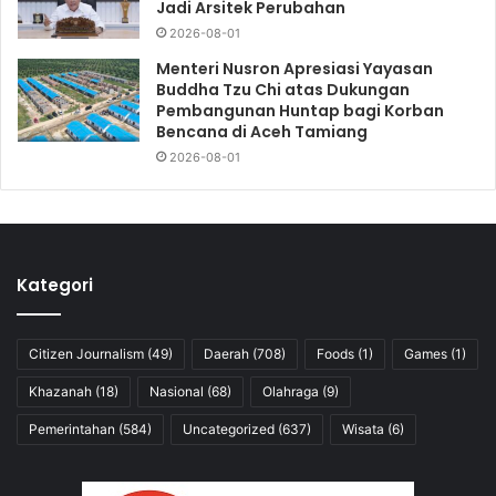
Jadi Arsitek Perubahan
2026-08-01
Menteri Nusron Apresiasi Yayasan
Buddha Tzu Chi atas Dukungan
Pembangunan Huntap bagi Korban
Bencana di Aceh Tamiang
2026-08-01
Kategori
Citizen Journalism
(49)
Daerah
(708)
Foods
(1)
Games
(1)
Khazanah
(18)
Nasional
(68)
Olahraga
(9)
Pemerintahan
(584)
Uncategorized
(637)
Wisata
(6)