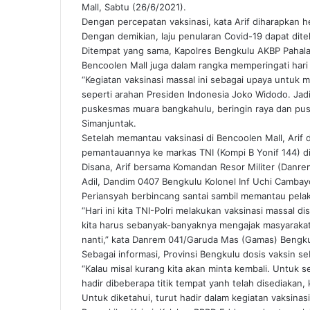
Mall, Sabtu (26/6/2021).
Dengan percepatan vaksinasi, kata Arif diharapkan 
Dengan demikian, laju penularan Covid-19 dapat dite
Ditempat yang sama, Kapolres Bengkulu AKBP Pahalal
Bencoolen Mall juga dalam rangka memperingati hari
“Kegiatan vaksinasi massal ini sebagai upaya untuk 
seperti arahan Presiden Indonesia Joko Widodo. Jadi, 
puskesmas muara bangkahulu, beringin raya dan pusa
Simanjuntak.
Setelah memantau vaksinasi di Bencoolen Mall, Arif d
pemantauannya ke markas TNI (Kompi B Yonif 144) di
Disana, Arif bersama Komandan Resor Militer (Danr
Adil, Dandim 0407 Bengkulu Kolonel Inf Uchi Cambayo
Periansyah berbincang santai sambil memantau pelak
“Hari ini kita TNI-Polri melakukan vaksinasi massal di
kita harus sebanyak-banyaknya mengajak masyarakat u
nanti,” kata Danrem 041/Garuda Mas (Gamas) Bengkul
Sebagai informasi, Provinsi Bengkulu dosis vaksin s
“Kalau misal kurang kita akan minta kembali. Untuk s
hadir dibeberapa titik tempat yanh telah disediakan, 
Untuk diketahui, turut hadir dalam kegiatan vaksinasi