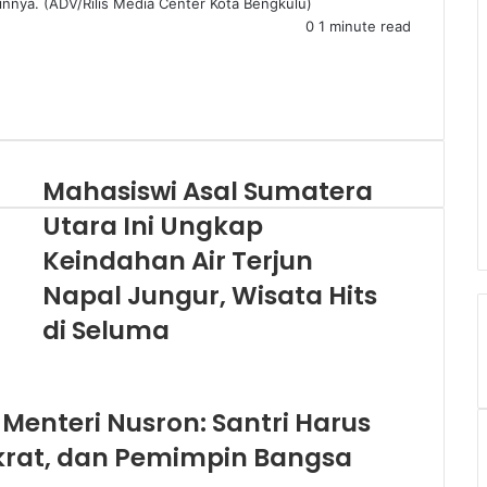
innya. (ADV/Rilis Media Center Kota Bengkulu)
0
1 minute read
Mahasiswi Asal Sumatera
Utara Ini Ungkap
Keindahan Air Terjun
Napal Jungur, Wisata Hits
di Seluma
 Menteri Nusron: Santri Harus
krat, dan Pemimpin Bangsa