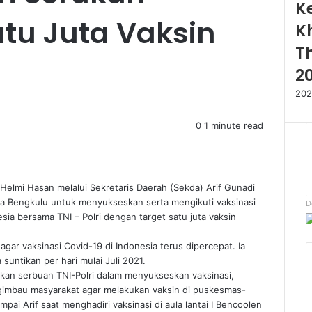
K
tu Juta Vaksin
K
T
2
202
0
1 minute read
elmi Hasan melalui Sekretaris Daerah (Sekda) Arif Gunadi
a Bengkulu untuk menyukseskan serta mengikuti vaksinasi
D
sia bersama TNI – Polri dengan target satu juta vaksin
gar vaksinasi Covid-19 di Indonesia terus dipercepat. Ia
untikan per hari mulai Juli 2021.
kan serbuan TNI-Polri dalam menyukseskan vaksinasi,
ngimbau masyarakat agar melakukan vaksin di puskesmas-
pai Arif saat menghadiri vaksinasi di aula lantai I Bencoolen