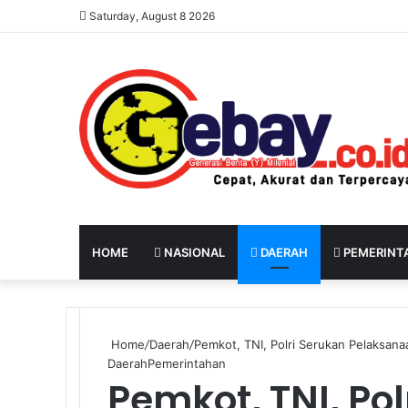
Saturday, August 8 2026
HOME
NASIONAL
DAERAH
PEMERINT
Home
/
Daerah
/
Pemkot, TNI, Polri Serukan Pelaksana
Daerah
Pemerintahan
Pemkot, TNI, Po