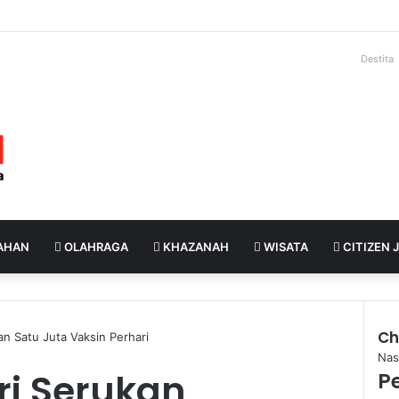
Destita
AHAN
OLAHRAGA
KHAZANAH
WISATA
CITIZEN 
Ch
an Satu Juta Vaksin Perhari
Nas
lri Serukan
P