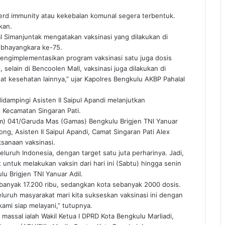
herd immunity atau kekebalan komunal segera terbentuk.
kan.
 Simanjuntak mengatakan vaksinasi yang dilakukan di
 bhayangkara ke-75.
mengimplementasikan program vaksinasi satu juga dosis
selain di Bencoolen Mall, vaksinasi juga dilakukan di
t kesehatan lainnya,” ujar Kapolres Bengkulu AKBP Pahalal
idampingi Asisten II Saipul Apandi melanjutkan
 Kecamatan Singaran Pati.
em) 041/Garuda Mas (Gamas) Bengkulu Brigjen TNI Yanuar
ng, Asisten II Saipul Apandi, Camat Singaran Pati Alex
sanaan vaksinasi.
seluruh Indonesia, dengan target satu juta perharinya. Jadi,
ntuk melakukan vaksin dari hari ini (Sabtu) hingga senin
u Brigjen TNI Yanuar Adil.
ebanyak 17.200 ribu, sedangkan kota sebanyak 2000 dosis.
eluruh masyarakat mari kita sukseskan vaksinasi ini dengan
kami siap melayani,” tutupnya.
 massal ialah Wakil Ketua I DPRD Kota Bengkulu Marliadi,