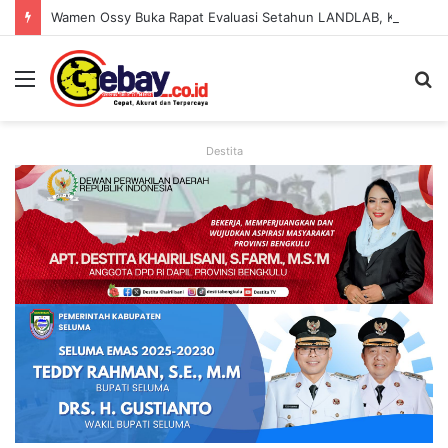
Wamen Ossy Buka Rapat Evaluasi Setahun LANDLAB, Kerja Sama Kementerian ATR/BPN Bersama JICA
Destita