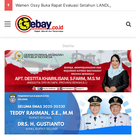
Wamen Ossy Buka Rapat Evaluasi Setahun LANDLAB, Kerja Sama Kementerian ATR/BPN Bersama JICA
Destita