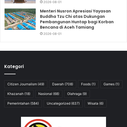
2026-08-01
Menteri Nusron Apresiasi Yayasan
Buddha Tzu Chi atas Dukungan
Pembangunan Huntap bagi Korban
Bencana di Aceh Tamiang
2026-08-01
Kategori
Citizen Journalism
(49)
Daerah
(708)
Foods
(1)
Games
(1)
Khazanah
(18)
Nasional
(68)
Olahraga
(9)
Pemerintahan
(584)
Uncategorized
(637)
Wisata
(6)