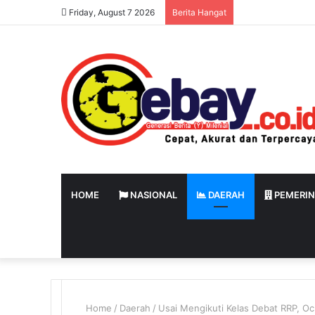
Friday, August 7 2026
Berita Hangat
HOME
NASIONAL
DAERAH
PEMERI
Home
/
Daerah
/
Usai Mengikuti Kelas Debat RRP, Och