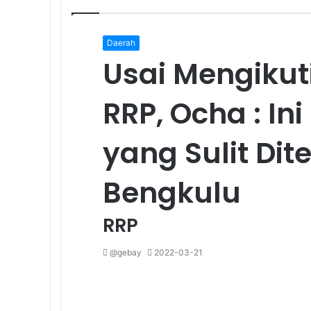
Daerah
Usai Mengikut
RRP, Ocha : In
yang Sulit Di
Bengkulu
RRP
@gebay
2022-03-21