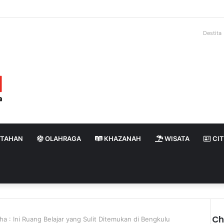
Destita
NTAHAN
OLAHRAGA
KHAZANAH
WISATA
CIT
Ch
a : Ini Ruang Belajar yang Sulit Ditemukan di Bengkulu