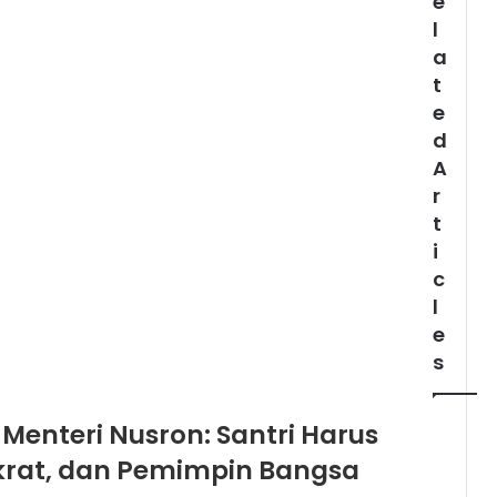
e
l
a
t
e
d
A
r
t
i
c
l
e
s
 Menteri Nusron: Santri Harus
krat, dan Pemimpin Bangsa