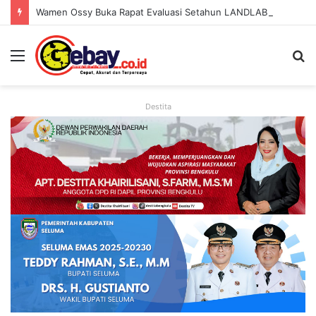
Wamen Ossy Buka Rapat Evaluasi Setahun LANDLAB, Kerja Sama Kementerian ATR/BPN Bersama JICA
Destita